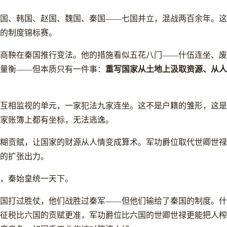
国、韩国、赵国、魏国、秦国——七国并立，混战两百余年。这
的制度锦标赛。
 年，商鞅在秦国推行变法。他的措施看似五花八门——什伍连坐、
重写国家从土地上汲取资源、从
量衡——但本质只有一件事：
互相监视的单元，一家犯法九家连坐。这不是户籍的雏形，这是
家账簿上都有坐标，无法逃逸。
糊贡赋，让国家的财源从人情变成算术。军功爵位取代世卿世禄
的扩张出力。
，秦始皇统一天下。
国打过胜仗，他们战胜过秦军——但他们输给了秦国的制度。什
征税比六国的贡赋更准，军功爵位比六国的世卿世禄更能把人榨