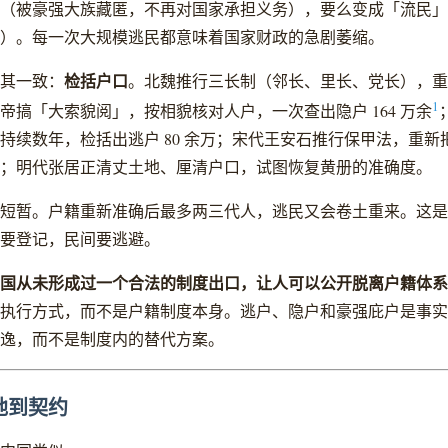
（被豪强大族藏匿，不再对国家承担义务），要么变成「流民」
）。每一次大规模逃民都意味着国家财政的急剧萎缩。
检括户口
其一致：
。北魏推行三长制（邻长、里长、党长），重
1
帝搞「大索貌阅」，按相貌核对人户，一次查出隐户 164 万余
持续数年，检括出逃户 80 余万；宋代王安石推行保甲法，重新
；明代张居正清丈土地、厘清户口，试图恢复黄册的准确度。
短暂。户籍重新准确后最多两三代人，逃民又会卷土重来。这是
要登记，民间要逃避。
国从未形成过一个合法的制度出口，让人可以公开脱离户籍体系
执行方式，而不是户籍制度本身。逃户、隐户和豪强庇户是事实
逸，而不是制度内的替代方案。
地到契约