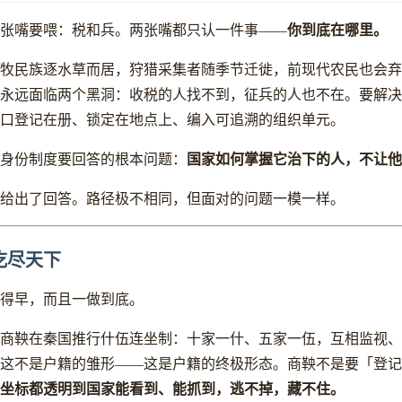
你到底在哪里。
张嘴要喂：税和兵。两张嘴都只认一件事——
牧民族逐水草而居，狩猎采集者随季节迁徙，前现代农民也会弃
永远面临两个黑洞：收税的人找不到，征兵的人也不在。要解决
口登记在册、锁定在地点上、编入可追溯的组织单元。
国家如何掌握它治下的人，不让他
身份制度要回答的根本问题：
给出了回答。路径极不相同，但面对的问题一模一样。
吃尽天下
得早，而且一做到底。
 年，商鞅在秦国推行什伍连坐制：十家一什、五家一伍，互相监视
这不是户籍的雏形——这是户籍的终极形态。商鞅不是要「登记
坐标都透明到国家能看到、能抓到，逃不掉，藏不住。