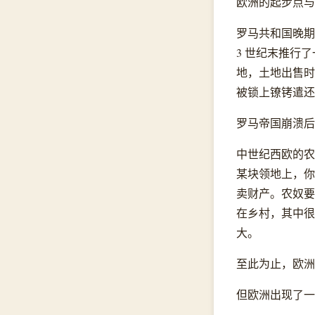
欧洲的起步点与
罗马共和国晚期
3 世纪末推行
地，土地出售时
被锁上镣铐遣还
罗马帝国崩溃后
中世纪西欧的农奴（
某块领地上，你
卖财产。农奴要
在乡村，其中很
大。
至此为止，欧洲
但欧洲出现了一