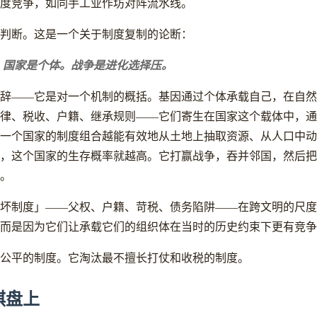
度竞争，如同手工业作坊对阵流水线。
判断。这是一个关于制度复制的论断：
。国家是个体。战争是进化选择压。
辞——它是对一个机制的概括。基因通过个体承载自己，在自然
律、税收、户籍、继承规则——它们寄生在国家这个载体中，通
一个国家的制度组合越能有效地从土地上抽取资源、从人口中动
，这个国家的生存概率就越高。它打赢战争，吞并邻国，然后把
。
坏制度」——父权、户籍、苛税、债务陷阱——在跨文明的尺度
而是因为它们让承载它们的组织体在当时的历史约束下更有竞争
公平的制度。它淘汰最不擅长打仗和收税的制度。
棋盘上