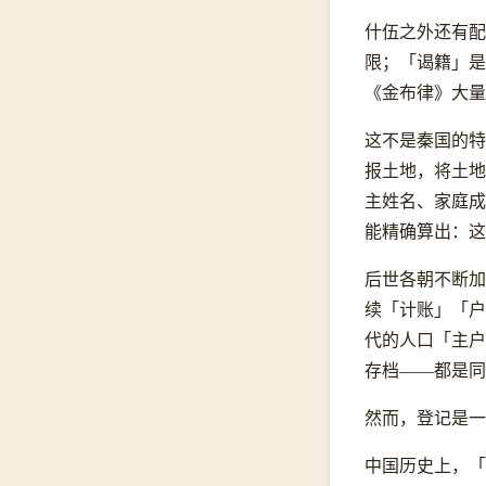
什伍之外还有配
限；「谒籍」是
《金布律》大量
这不是秦国的特
报土地，将土地
主姓名、家庭成
能精确算出：这
后世各朝不断加
续「计账」「户
代的人口「主户
存档——都是同
然而，登记是一
中国历史上，「