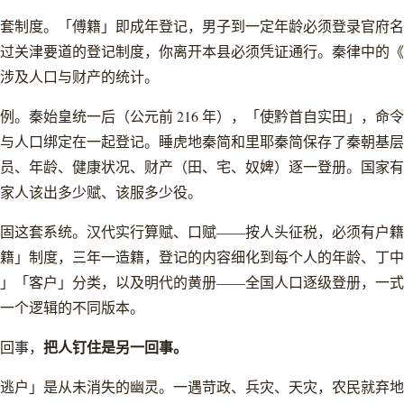
套制度。「傅籍」即成年登记，男子到一定年龄必须登录官府名
过关津要道的登记制度，你离开本县必须凭证通行。秦律中的《
涉及人口与财产的统计。
例。秦始皇统一后（公元前 216 年），「使黔首自实田」，命
与人口绑定在一起登记。睡虎地秦简和里耶秦简保存了秦朝基层
员、年龄、健康状况、财产（田、宅、奴婢）逐一登册。国家有
家人该出多少赋、该服多少役。
固这套系统。汉代实行算赋、口赋——按人头征税，必须有户籍
籍」制度，三年一造籍，登记的内容细化到每个人的年龄、丁中
」「客户」分类，以及明代的黄册——全国人口逐级登册，一式
一个逻辑的不同版本。
把人钉住是另一回事。
回事，
逃户」是从未消失的幽灵。一遇苛政、兵灾、天灾，农民就弃地