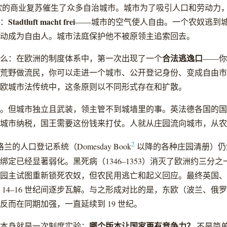
西欧的商业复苏催生了众多自治城市。城市为了吸引人口和劳动力
Stadtluft macht frei
：
——城市的空气使人自由。一个农奴逃到
动成为自由人。城市法庭保护他不被原领主追索回去。
合法逃逸口
么：在欧洲的制度体系中，第一次出现了一个
——你
荒野做流民，你可以走进一个城市、公开登记身份、变成自由市
欧城市法传统中，这条原则以不同形式存在和扩散。
。但城市独立且武装，领主管不到城墙里的事。英法德各国的国
城市纳税，国王需要这份钱来打仗。人就从庄园流向城市，从农
2
格兰的人口登记系统（Domesday Book
以降的各种庄园清册）仍
绑定已经显著弱化。黑死病（1346–1353）消灭了欧洲约三分
园主试图重新锁死农奴，但农民用逃亡和起义回应。最终英国、
 14–16 世纪间逐步瓦解。与之形成对比的是，东欧（波兰、俄
反而在同期加强，一直延续到 19 世纪。
哪个版本让国家更有竞争力？
本身就是一次制度实验：
不是简