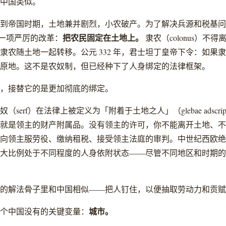
中国类似。
到帝国时期，土地兼并剧烈，小农破产。为了解决兵源和税基问
把农民固定在土地上。
了一项严厉的改革：
隶农（colonus）不
隶农随土地一起转移。公元 332 年，君士坦丁皇帝下令：如果
原地。这不是农奴制，但已经种下了人身绑定的法律框架。
，接替它的是更加彻底的绑定。
serf）在法律上被定义为「附着于土地之人」（glebae adscri
就是领主的财产附属品。没有领主的许可，你不能离开土地、不
向领主服劳役、缴纳租税、接受领主法庭的审判。中世纪西欧绝
大比例处于不同程度的人身依附状态——尽管不同地区和时期的
的解法骨子里和中国相似——把人钉住，以便抽取劳动力和贡赋
城市。
个中国没有的关键变量：