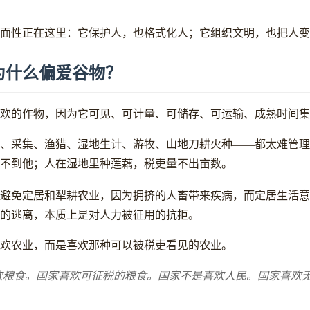
面性正在这里：它保护人，也格式化人；它组织文明，也把人变
为什么偏爱谷物？
欢的作物，因为它可见、可计量、可储存、可运输、成熟时间集
、采集、渔猎、湿地生计、游牧、山地刀耕火种——都太难管理
不到他；人在湿地里种莲藕，税吏量不出亩数。
避免定居和犁耕农业，因为拥挤的人畜带来疾病，而定居生活意
的逃离，本质上是对人力被征用的抗拒。
欢农业，而是喜欢那种可以被税吏看见的农业。
欢粮食。国家喜欢可征税的粮食。国家不是喜欢人民。国家喜欢