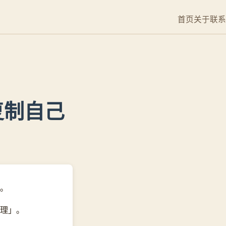
首页
关于
联系
复制自己
。
理」。