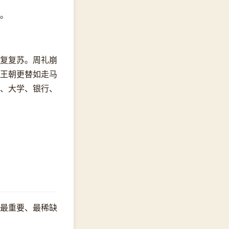
。
复复苏。周礼崩
王朝更替如走马
、大学、银行、
最重要、最稀缺